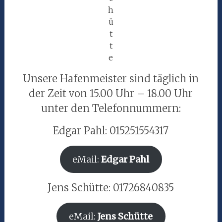
h
ü
t
t
e
Unsere Hafenmeister sind täglich in
der Zeit von 15.00 Uhr – 18.00 Uhr
unter den Telefonnummern:
Edgar Pahl: 015251554317
eMail:
Edgar Pahl
Jens Schütte: 01726840835
eMail:
Jens Schütte